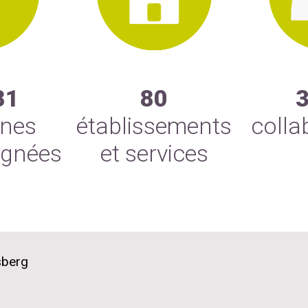
81
80
nnes
établissements
colla
gnées
et services
sberg