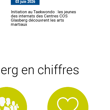
03 juin 2026
01 avril 2026
Initiation au Taekwondo : les jeunes
Projet Aquarius : 2 partenaires en
des internats des Centres COS
soutien
Glasberg découvrent les arts
martiaux
rg en chiffres