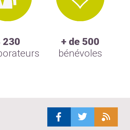
3 230
+ de 500
borateurs
bénévoles