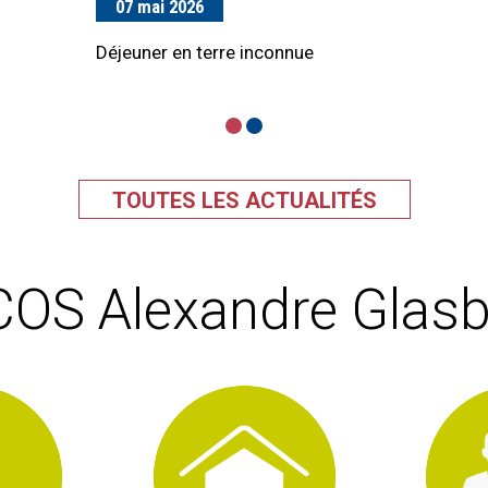
07 mai 2026
01 avril 2026
Déjeuner en terre inconnue
Création d'un accueil de jour à la
MAS
TOUTES LES ACTUALITÉS
COS Alexandre Glasbe