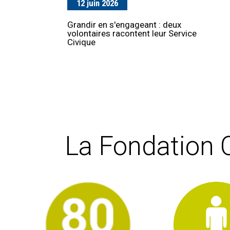
12 juin 2026
17 avril 2026
Grandir en s'engageant : deux
L'IF COS s'ouvre à l'externe
volontaires racontent leur Service
Civique
La Fondation 