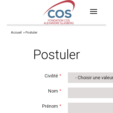
Aller
au
contenu
principal
Accueil
Postuler
Fil
d'Ariane
Postuler
Civilité
Nom
Prénom