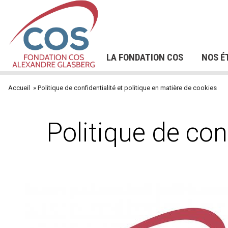
La Direction Générale
Aller
DE PRÉCARITÉ
L'INSTITUT DE FORMATION DU
FORMAT
Les Comités
au
NOTRE POLITIQUE DE
COS - IFCOS
NOS OFF
PERSONN
contenu
RESSOURCES HUMAINES
DEVENIR BÉNÉVOLE
TÉMOIGNAGES
HANDIC
OF
L'innovation sociale
principal
LA FONDATION COS
NOS É
Navigation
Accueil
Politique de confidentialité et politique en matière de cookies
Fil
principale
d'Ariane
Politique de con