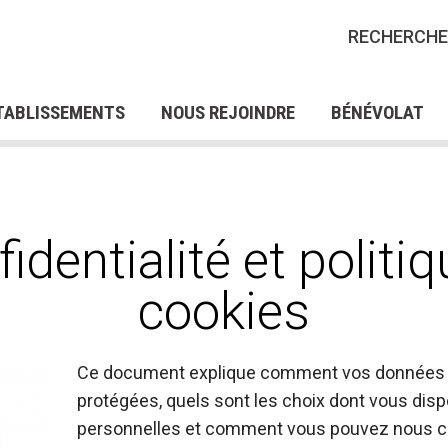
IONS CRP POUR LES
FORMATIONS QUALIFIA
RECHERCHE
RES D'EMPLOI
ES EN SITUATION DE
NOS OFFRES DE STAGES
POUR DEMANDEURS D’
NOS 
AP
FRES DE BÉNÉVOLAT
SERV
TABLISSEMENTS
NOUS REJOINDRE
BÉNÉVOLAT
fidentialité et politi
cookies
Ce document explique comment vos données pe
protégées, quels sont les choix dont vous di
personnelles et comment vous pouvez nous co