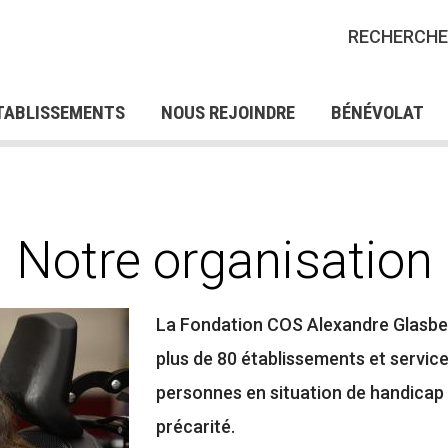
IONS CRP POUR LES
FORMATIONS QUALIFIA
RECHERCHE
ES EN SITUATION DE
POUR DEMANDEURS D’
RES D'EMPLOI
NOS OFFRES DE STAGES
NOS 
AP
SERV
FRES DE BÉNÉVOLAT
TABLISSEMENTS
NOUS REJOINDRE
BÉNÉVOLAT
Notre organisation
La Fondation COS Alexandre Glasber
plus de 80 établissements et servic
personnes en situation de handicap 
précarité.