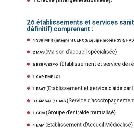
1 Crèche (intergénérationnelle).
26 établissements et services sani
définitif) comprenant :
4 SSR MPR (intégrant UEROS/Equipe mobile SSR/HA
(Maison d’accueil spécialisée)
2 MAS
(Etablissement et service de ré
6 ESRP/ESPO
1 CAP EMPLOI
(Etablissement et service d’aide par le
1 ESAT
(Service d’accompagnement 
3 SAMSAH / SAVS
(Groupe d’entraide mutualisé)
1 GEM
(Etablissement d’Accueil Médicalisé)
4 EAM