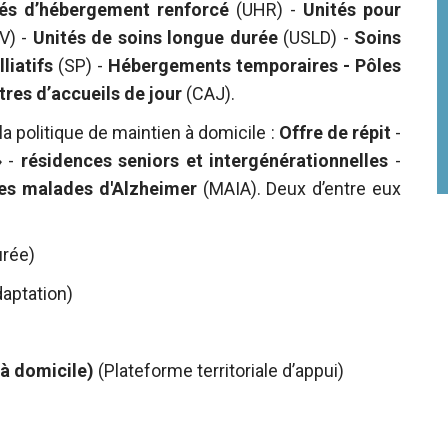
tés d’hébergement renforcé
(UHR) -
Unités pour
V) -
Unités de soins longue durée
(USLD) -
Soins
liatifs
(SP) -
Hébergements temporaires - Pôles
res d’accueils de jour
(CAJ).
a politique de maintien à domicile :
Offre de répit
-
» -
résidences seniors et intergénérationnelles
-
des malades d'Alzheimer
(MAIA). Deux d’entre eux
urée)
daptation)
à domicile)
(Plateforme territoriale d’appui)