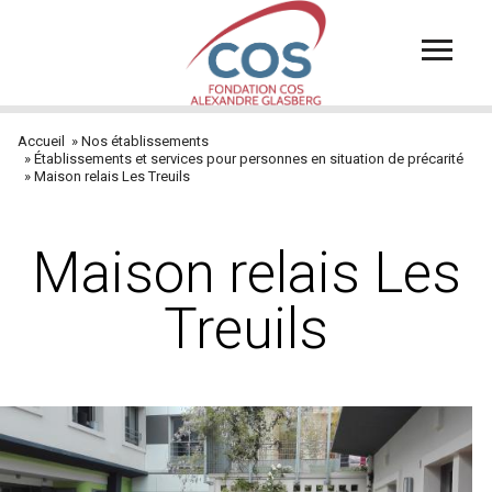
Aller
au
contenu
principal
Accueil
Nos établissements
Fil
Établissements et services pour personnes en situation de précarité
Maison relais Les Treuils
d'Ariane
Maison relais Les
Treuils
Visuel
Chapô