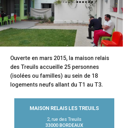
Ouverte en mars 2015, la maison relais
des Treuils accueille 25 personnes
(isolées ou familles) au sein de 18
logements neufs allant du T1 au T3.
MAISON RELAIS LES TREUILS
Contacter
l'établissement
Adresse
2, rue des Treuils
Code
33000
Ville
BORDEAUX