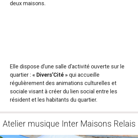
deux maisons.
Elle dispose d’une salle d’activité ouverte sur le
quartier :
« Divers’Cité »
qui accueille
régulièrement des animations culturelles et
sociale visant à créer du lien social entre les
résident et les habitants du quartier.
Atelier musique Inter Maisons Relais
Tournage d'un clip vidéo pendant le
projet musique en Inter Maisons