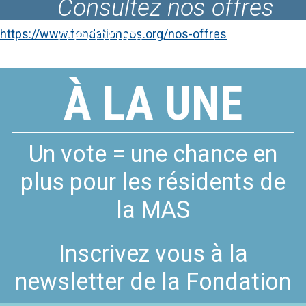
Consultez nos offres
Le Fablab du COS
d'emploi
CRPF
https://www.fondationcos.org/nos-offres
À LA UNE
Un vote = une chance en
plus pour les résidents de
la MAS
Inscrivez vous à la
newsletter de la Fondation