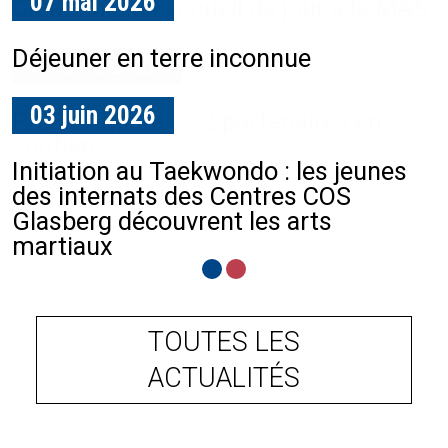
07 mai 2026
Création d'un accueil de jour à la MAS
Déjeuner en terre inconnue
01 avril 2026
03 juin 2026
Projet Aquarius : 2 partenaires en
soutien
Initiation au Taekwondo : les jeunes
des internats des Centres COS
Glasberg découvrent les arts
martiaux
TOUTES LES
ACTUALITÉS