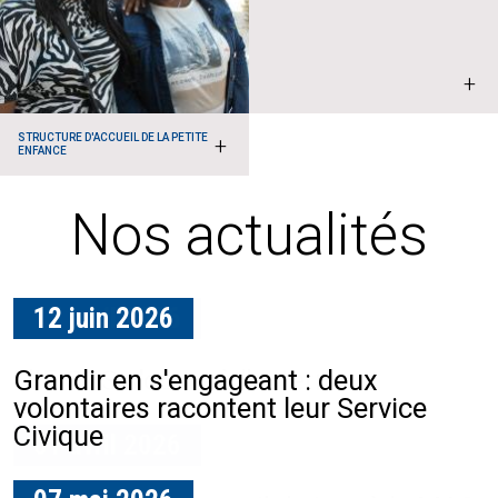
+
STRUCTURE D'ACCUEIL DE LA PETITE
+
ENFANCE
Nos actualités
12 juin 2026
17 avril 2026
Grandir en s'engageant : deux
L'IF COS s'ouvre à l'externe
volontaires racontent leur Service
Civique
01 avril 2026