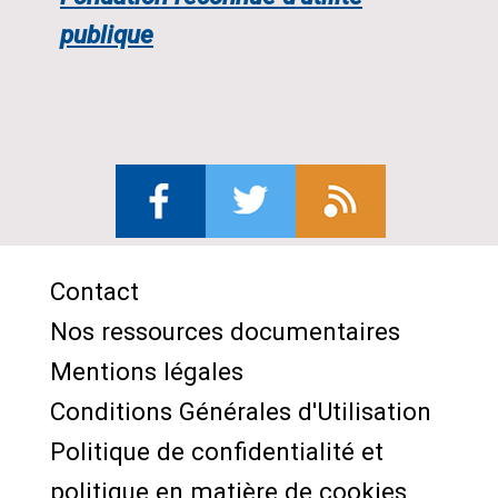
publique
Contact
Menu
Nos ressources documentaires
Pied
Mentions légales
de
Conditions Générales d'Utilisation
page
Politique de confidentialité et
politique en matière de cookies