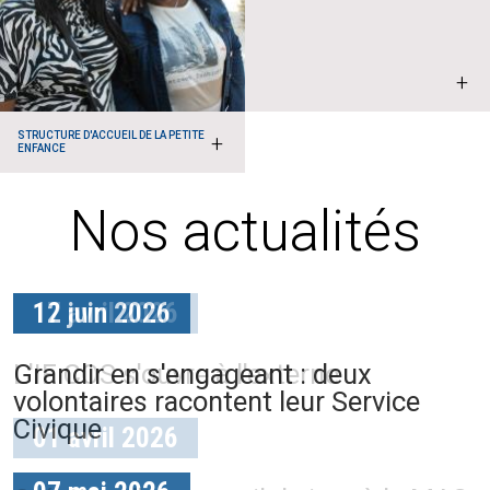
+
STRUCTURE D'ACCUEIL DE LA PETITE
+
ENFANCE
Nos actualités
12 juin 2026
17 avril 2026
Grandir en s'engageant : deux
L'IF COS s'ouvre à l'externe
volontaires racontent leur Service
Civique
01 avril 2026