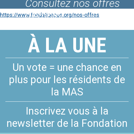
Consultez nos offres
Le Fablab du COS
d'emploi
CRPF
https://www.fondationcos.org/nos-offres
À LA UNE
Un vote = une chance en
plus pour les résidents de
la MAS
Inscrivez vous à la
newsletter de la Fondation