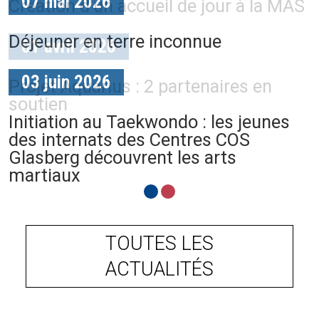
07 mai 2026
Création d'un accueil de jour à la MAS
Déjeuner en terre inconnue
01 avril 2026
03 juin 2026
Projet Aquarius : 2 partenaires en
soutien
Initiation au Taekwondo : les jeunes
des internats des Centres COS
Glasberg découvrent les arts
martiaux
TOUTES LES
ACTUALITÉS