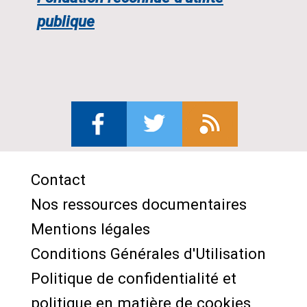
publique
Contact
Menu
Nos ressources documentaires
Pied
Mentions légales
de
Conditions Générales d'Utilisation
page
Politique de confidentialité et
politique en matière de cookies