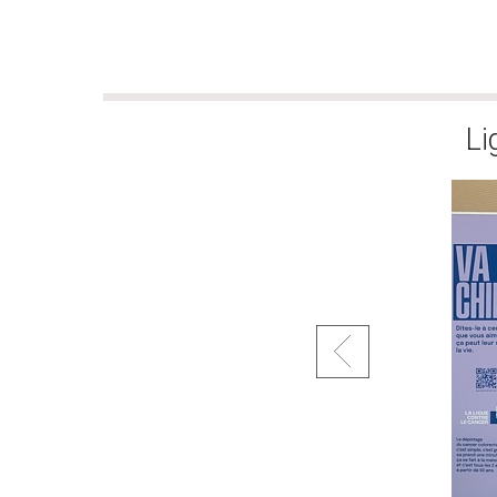
Stand d'inf
Li