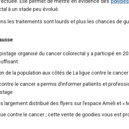
fectuée. Elle permet de mettre en évidence des
polypes
tal à un stade peu évolué.
ins les traitements sont lourds et plus les chances de g
hausse
épistage organisé du cancer colorectal y a participé en 2
uffisant.
 de la population aux côtés de La ligue contre le cancer
contre le cancer a permis d’informer patients et professio
stage.
 largement distribué des flyers sur l’espace Ameli et « M
gue contre le cancer ; cette vente de goodies vous est p