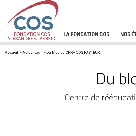
Les Comités
Aller
L'INSTITUT DE FORMATION DU
FORMAT
au
COS - IFCOS
PERSONN
NOTRE POLITIQUE DE
NOS OFF
L'innovation sociale
contenu
HANDIC
RESSOURCES HUMAINES
DEVENIR BÉNÉVOLE
TÉMOIGNAGES
OF
principal
LA FONDATION COS
NOS É
Navigation
Accueil
Actualités
Du bleu au CRRF COS PASTEUR
Fil
principale
d'Ariane
Du bl
Centre de rééducat