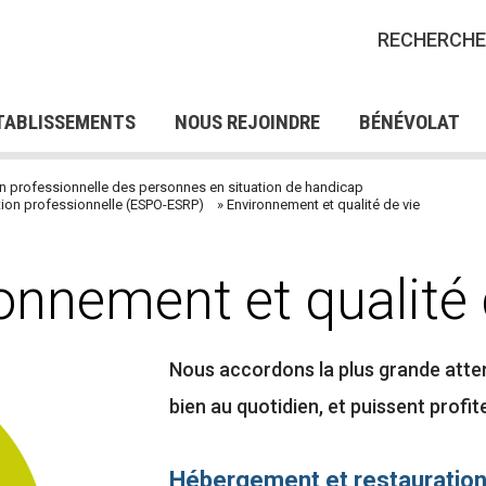
IONS CRP POUR LES
FORMATIONS QUALIFIA
RECHERCHE
ES EN SITUATION DE
POUR DEMANDEURS D’
RES D'EMPLOI
NOS OFFRES DE STAGES
NOS 
AP
SERV
FRES DE BÉNÉVOLAT
TABLISSEMENTS
NOUS REJOINDRE
BÉNÉVOLAT
ion professionnelle des personnes en situation de handicap
tion professionnelle (ESPO-ESRP)
Environnement et qualité de vie
onnement et qualité 
Nous accordons la plus grande atten
bien au quotidien, et puissent profi
Hébergement et restauratio