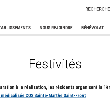
IONS CRP POUR LES
FORMATIONS QUALIFIA
RECHERCHE
ES EN SITUATION DE
POUR DEMANDEURS D’
RES D'EMPLOI
NOS OFFRES DE STAGES
NOS 
AP
SERV
FRES DE BÉNÉVOLAT
TABLISSEMENTS
NOUS REJOINDRE
BÉNÉVOLAT
Festivités
aration à la réalisation, les résidents organisent la 1è
 médicalisée COS Sainte-Marthe Saint-Front