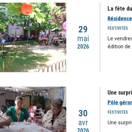
La fête d
Résidence
29
FESTIVITÉS
mai
Le vendredi
2026
édition de
Une surpr
Pôle géro
30
FESTIVITÉS
avr
Une surpr
2026