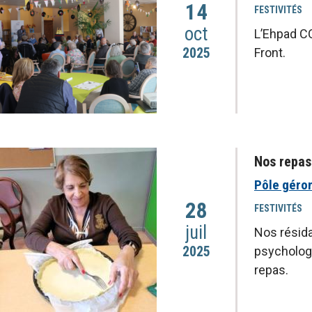
14
FESTIVITÉS
oct
L’Ehpad CO
2025
Front.
Nos repas 
Pôle géro
28
FESTIVITÉS
juil
Nos résida
2025
psychologi
repas.