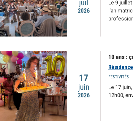
juil
Le 9 juill
2026
l'animatri
profession
10 ans : ç
Résidence 
17
FESTIVITÉS
juin
Le 17 juin
2026
12h00, env