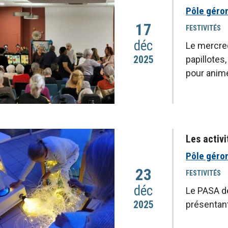
Pôle géro
17
FESTIVITÉS
déc
Le mercred
2025
papillotes
pour anim
Les activ
Pôle géro
23
FESTIVITÉS
déc
Le PASA de
2025
présentan