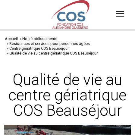
Aller
au
contenu
principal
Accueil
Nos établissements
Fil
Résidences et services pour personnes âgées
Centre gériatrique COS Beauséjour
d'Ariane
Qualité de vie au centre gériatrique COS Beauséjour
Qualité de vie au
centre gériatrique
COS Beauséjour