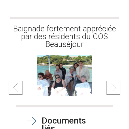
Baignade fortement appréciée
Intervention des Petits Frères
par des résidents du COS
des Pauvres au centre
gériatrique COS Beauséjour
Beauséjour
Documents
liés