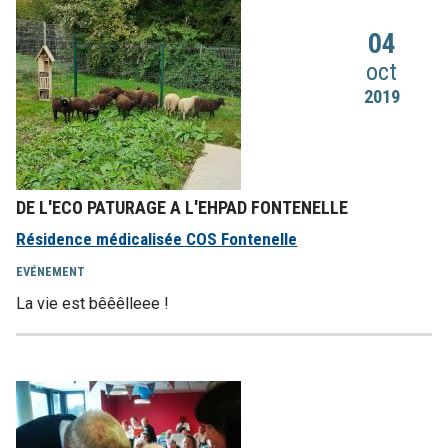
04
oct
2019
DE L'ECO PATURAGE A L'EHPAD FONTENELLE
Résidence médicalisée COS Fontenelle
EVÉNEMENT
La vie est bêêêlleee !