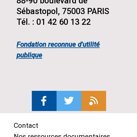
88-90 boulevard de
Sébastopol, 75003 PARIS
Tél. : 01 42 60 13 22
Fondation reconnue d'utilité
publique
Contact
Menu
Nos ressources documentaires